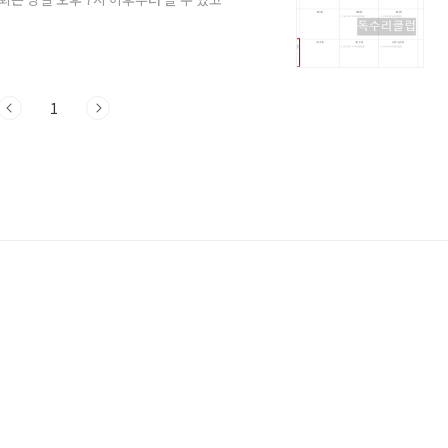
2년 전까지 조회가 가능합니다. 쿠팡일용직급
당인 공휴일수당과 주휴수당을 받느냐에 따라
 28일 29일 총 4일을 출근했다면 27일과
. 또 26일과 27일, 28일과 29일은
1