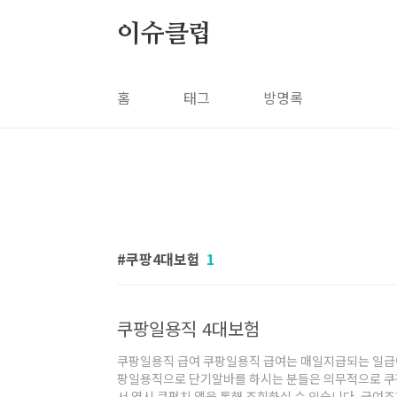
본문 바로가기
이슈클럽
홈
태그
방명록
쿠팡4대보험
1
쿠팡일용직 4대보험
쿠팡일용직 급여 쿠팡일용직 급여는 매일지급되는 일급이
팡일용직으로 단기알바를 하시는 분들은 의무적으로 쿠
서 역시 쿠펀치 앱을 통해 조회하실 수 있습니다. 급여조회