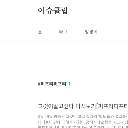
본문 바로가기
이슈클럽
홈
태그
방명록
피프티피프티
1
그것이알고싶다 다시보기[피프티피프티
8월 19일 방송된 그것이 알고 싶다의 '빌보드와 걸그룹
티피프티 편에 대해 연제협이 공식사과요청을 하고 시청
폭주하면서 많은 사람들의 관심이 모아졌습니다. 혹시 