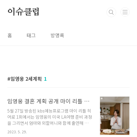
본문 바로가기
이슈클럽
홈
태그
방명록
임영웅 2세계획
1
임영웅 결혼 계획 공개 마이 리틀 히어로 최고 시청률
5월 27일 방송된 kbs예능프로그램 마이 리틀 히
어로 1회에서는 임영웅의 미국 LA여행 준비 과정
을 그리면서 엄마와 외할머니와 함께 출연해 결
혼계획을 공개하고 집밥 레시피를 배우는 리얼하
2023. 5. 29.
고 편안한 모습으로 6.2%의 시청률을 기록하며