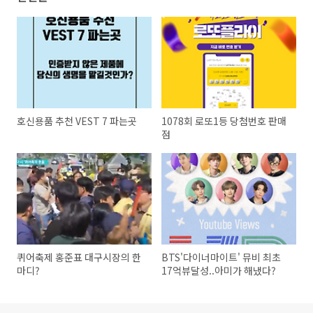
호신용품 추천 VEST 7 파는곳
1078회 로또1등 당첨번호 판매
점
퀴어축제 홍준표 대구시장의 한
BTS'다이너마이트' 뮤비 최초
마디?
17억뷰달성..아미가 해냈다?