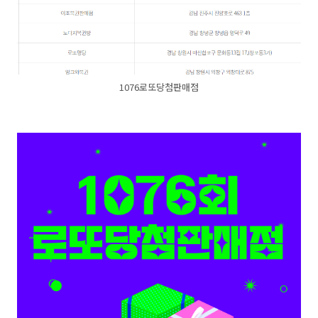
1076로또당첨판매점