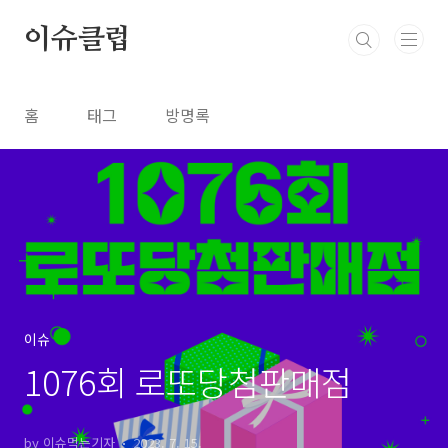
본문 바로가기
이슈클럽
홈
태그
방명록
이슈
1076회 로또당첨판매점
by 이슈먹는기자
2023. 7. 15.