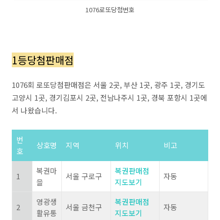
1076로또당첨번호
1등당첨판매점
1076회 로또당첨판매점은 서울 2곳, 부산 1곳, 광주 1곳, 경기도
고양시 1곳, 경기김포시 2곳, 전남나주시 1곳, 경북 포항시 1곳에
서 나왔습니다.
번
상호명
지역
위치
비고
호
복권마
복권판매점
1
서울 구로구
자동
을
지도보기
영광생
복권판매점
2
서울 금천구
자동
활유통
지도보기