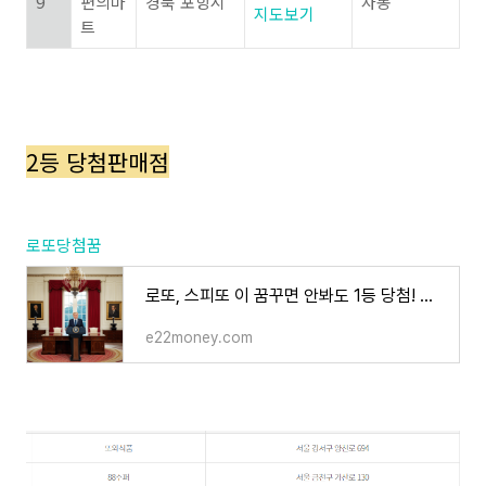
9
편의마
경북 포항시
자동
지도보기
트
2등 당첨판매점
로또당첨꿈
로또, 스피또 이 꿈꾸면 안봐도 1등 당첨! 실제사례TOP10
e22money.com