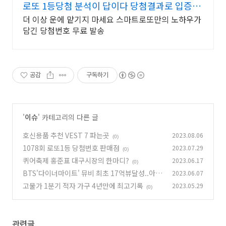
로또 1등당첨 분석이 답이다 당첨결과로 입증한
분석기술!
더 이상 운에 맡기지 마세요 스마트로또만의 노하우가
담긴 당첨번호 무료 발송
공감
구독하기
'
이슈
' 카테고리의 다른 글
호신용품 추천 VEST 7 파는곳
2023.08.06
(0)
1078회 로또1등 당첨번호 판매점
2023.07.29
(0)
퀴어축제 홍준표 대구시장의 한마디?
2023.06.17
(0)
BTS'다이너마이트' 뮤비 최초 17억뷰달성..아미
2023.06.07
가 해냈다?
고물가 1분기 적자 가구 4년만에 최고기록
2023.05.29
(0)
(0)
관련글