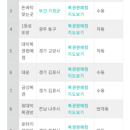
돈벼락
복권판매점
3
부간 기장군
수동
맞는곳
지도보기
1등로
복권판매점
4
광주 동구
자동
또방
지도보기
대박복
복권판매점
5
권판매
경기 고양시
자동
지도보기
점
복권판매점
6
대운
경기 김포시
수동
지도보기
금강복
복권판매점
7
경기 김포시
수동
권
지도보기
왕대박
복권판매점
8
전남 나주시
반자동
복권방
지도보기
로터리
복권판매점