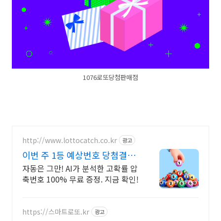
1076로또당첨판매점
http://www.lottocatch.co.kr
광고
이번 주 1등 예상번호 당첨결과
로 입증한 분석기술!
자동은 그만! AI가 분석한 고확률 압
축번호 100% 무료 증정. 지금 확인!
https://스마트로또.kr
광고