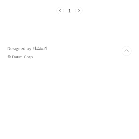
니 서둘러 참여하세요. 주민등록 사실조사 2023
년 주민등록 사실조사는 주민등록증과 실제거주
1
지가 동일한지 조사해서 관련기관과 공유하여 복
지나 교육등 여러 정책수립에 활용하기 위함입니
다. 비대면은 8월 20일까지였으나 시스템오류로
하루가 연장된 8월 21일까지이며 22일부터는 관
할 공무원이 직접 방문하여 조사합니다. 꼭 세대
주가 아니더라도 세대원 중에 한 분만 진행하면
Designed by 티스토리
되니 방문조사가 어려운 분들은 모바일앱으로 비
© Daum Corp.
대면조사를 가급적하시길 추천드립니다. 방문조
사는 2023년 1..